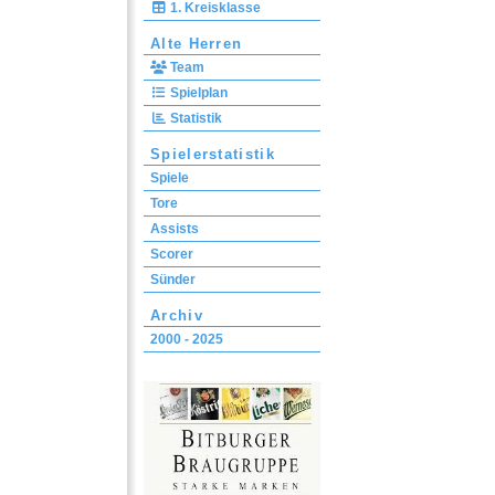
1. Kreisklasse
Alte Herren
Team
Spielplan
Statistik
Spielerstatistik
Spiele
Tore
Assists
Scorer
Sünder
Archiv
2000 - 2025