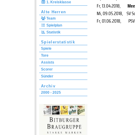
1. Kreisklasse
Fr, 13.04.2018
,
Mee
Alte Herren
Mi, 09.05.2018
,
SV S
Team
Fr, 01.06.2018
,
PSV
Spielplan
Statistik
Spielerstatistik
Spiele
Tore
Assists
Scorer
Sünder
Archiv
2000 - 2025