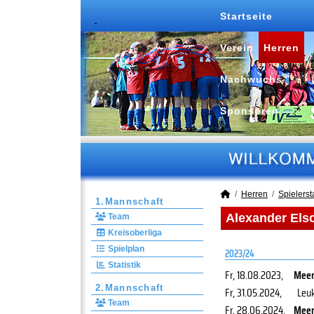
Startseite
Verein
Herren
Nachwuchs
Sponsoren
Herren
Spielersta
1.Mannschaft
Alexander Elsc
Team
Kreisoberliga
Spielplan
2023/24
Statistik
Fr, 18.08.2023
,
Meer
2.Mannschaft
Fr, 31.05.2024
,
Leu
Team
Fr, 28.06.2024
,
Meer