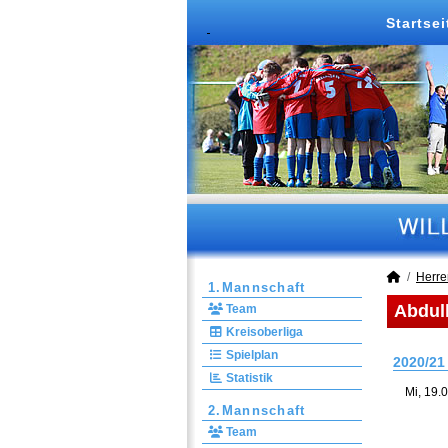
Startsei
Herre
1.Mannschaft
Abdull
Team
Kreisoberliga
Spielplan
2020/21
Statistik
Mi, 19.
2.Mannschaft
Team