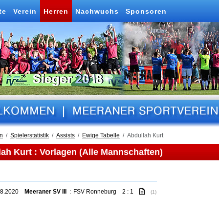
te
Verein
Herren
Nachwuchs
Sponsoren
n
Spielerstatistik
Assists
Ewige Tabelle
Abdullah Kurt
ah Kurt : Vorlagen (Alle Mannschaften)
08.2020
Meeraner SV III
:
FSV Ronneburg
2 : 1
(1)