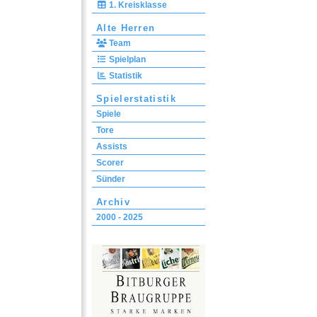
1. Kreisklasse
Alte Herren
Team
Spielplan
Statistik
Spielerstatistik
Spiele
Tore
Assists
Scorer
Sünder
Archiv
2000 - 2025