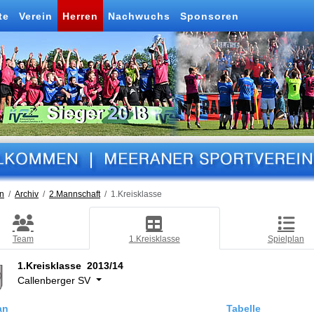
te
Verein
Herren
Nachwuchs
Sponsoren
n
Archiv
2.Mannschaft
1.Kreisklasse
Team
1.Kreisklasse
Spielplan
1.Kreisklasse 2013/14
Callenberger SV
an
Tabelle