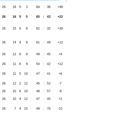
26
18
5
3
84
:
36
+48
59
26
16
5
5
65
:
43
+22
53
26
15
5
6
62
:
32
+30
50
26
14
4
8
61
:
49
+12
46
26
12
6
8
49
:
45
+4
42
26
11
6
9
54
:
42
+12
39
26
11
5
10
47
:
41
+6
38
26
12
2
12
45
:
52
-7
38
26
10
6
10
48
:
57
-9
36
26
10
4
12
47
:
45
+2
34
26
7
4
15
49
:
70
-21
25