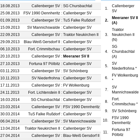
 18.08.2013
Callenberger SV
:
SG Chursbachtal
3 : 1
Callenberger
1.
SV
 25.08.2013
FSV 1990 Dennheritz
:
Callenberger SV
3 : 5
Meeraner SV II
 01.09.2013
Callenberger SV
:
TuS Falke Rußdorf
2 : 0
2.
(A)
 15.09.2013
SV Mannichswalde
:
Callenberger SV
2 : 4
Traktor
 22.09.2013
Callenberger SV
:
Traktor Neukirchen II
2 : 0
3.
Neukirchen II
(N)
 29.09.2013
Blau-Weiß Gersdorf II
:
Callenberger SV
1 : 2
SG
 06.10.2013
Fort. Crimmitschau
:
Callenberger SV
2 : 1
4.
Chursbachtal
 20.10.2013
Callenberger SV
:
Meeraner SV II
1 : 1
(A)
SV
 27.10.2013
Fortuna 97 Pölbitz
:
Callenberger SV
2 : 5
5.
Niederfrohna *
 03.11.2013
Callenberger SV
:
SV Schönberg
0 : 0
FV Wolkenburg
6.
 10.11.2013
SV Niederfrohna
:
Callenberger SV
2 : 2
*
 17.11.2013
Callenberger SV
:
FV Wolkenburg
0 : 1
SV
7.
Mannichswalde
 24.11.2013
Fort. Lichtenstein II
:
Callenberger SV
1 : 2
Fort.
 16.03.2014
SG Chursbachtal
:
Callenberger SV
2 : 2
8.
Crimmitschau *
 23.03.2014
Callenberger SV
:
FSV 1990 Dennheritz
2 : 1
9.
SV Schönberg
 30.03.2014
TuS Falke Rußdorf
:
Callenberger SV
1 : 5
FSV 1990
10.
 06.04.2014
Callenberger SV
:
SV Mannichswalde
4 : 2
Dennheritz
 13.04.2014
Traktor Neukirchen II
:
Callenberger SV
1 : 1
Fortuna 97
11.
Pölbitz
 27.04.2014
Callenberger SV
:
Blau-Weiß Gersdorf II
6 : 2