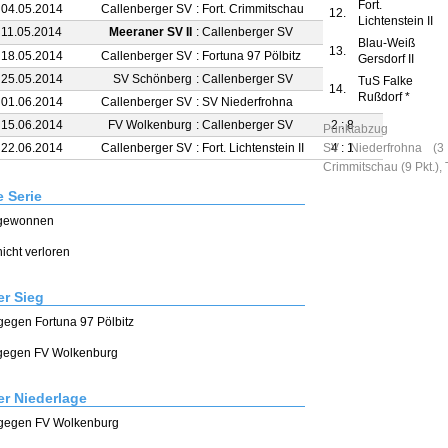
Fort.
 04.05.2014
Callenberger SV
:
Fort. Crimmitschau
6 : 2
12.
Lichtenstein II
 11.05.2014
Meeraner SV II
:
Callenberger SV
3 : 2
Blau-Weiß
13.
 18.05.2014
Callenberger SV
:
Fortuna 97 Pölbitz
8 : 1
Gersdorf II
 25.05.2014
SV Schönberg
:
Callenberger SV
2 : 4
TuS Falke
14.
Rußdorf *
 01.06.2014
Callenberger SV
:
SV Niederfrohna
3 : 0
 15.06.2014
FV Wolkenburg
:
Callenberger SV
2 : 8
Punktabzug
 22.06.2014
Callenberger SV
:
Fort. Lichtenstein II
SV Niederfrohna (3 
4 : 1
Crimmitschau (9 Pkt.), 
e Serie
 gewonnen
nicht verloren
r Sieg
 gegen Fortuna 97 Pölbitz
2 gegen FV Wolkenburg
r Niederlage
1 gegen FV Wolkenburg