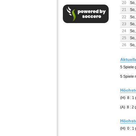
20
So,
21
So,
22
So,
23
So,
24
So,
25
So,
26
So,
Aktuell
5 Spiele
5 Spiele 
Höchste
(H) 8 : 1
(A) 8 : 
Höchste
(H) 0 : 