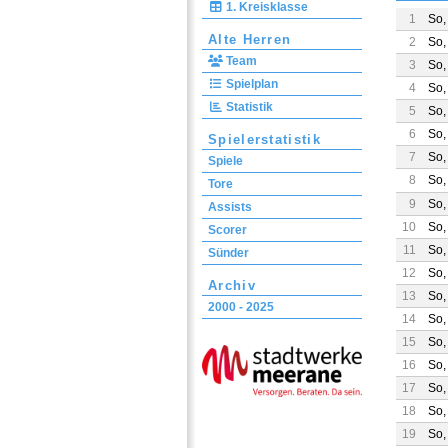
1. Kreisklasse
1
So,
Alte Herren
2
So,
Team
3
So,
Spielplan
4
So,
Statistik
5
So,
6
So,
Spielerstatistik
7
So,
Spiele
8
So,
Tore
9
So,
Assists
10
So,
Scorer
11
So,
Sünder
12
So,
Archiv
13
So,
2000 - 2025
14
So,
15
So,
16
So,
17
So,
18
So,
19
So,