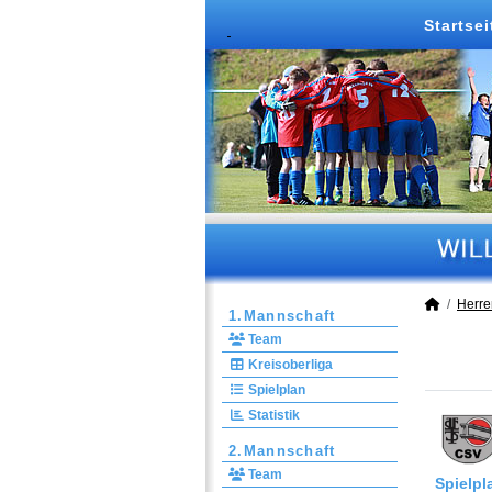
Startsei
Herre
1.Mannschaft
Team
Kreisoberliga
Spielplan
Statistik
2.Mannschaft
Team
Spielpl