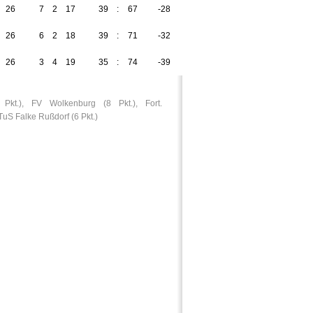
26
7
2
17
39
:
67
-28
23
26
6
2
18
39
:
71
-32
20
26
3
4
19
35
:
74
-39
13
Pkt.), FV Wolkenburg (8 Pkt.), Fort.
TuS Falke Rußdorf (6 Pkt.)