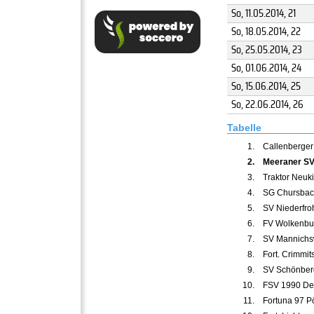
So, 11.05.2014
, 21
So, 18.05.2014
, 22
So, 25.05.2014
, 23
So, 01.06.2014
, 24
So, 15.06.2014
, 25
So, 22.06.2014
, 26
Tabelle
1.
Callenberger
2.
Meeraner SV 
3.
Traktor Neuki
4.
SG Chursbach
5.
SV Niederfro
6.
FV Wolkenbu
7.
SV Mannichs
8.
Fort. Crimmit
9.
SV Schönber
10.
FSV 1990 De
11.
Fortuna 97 Pö