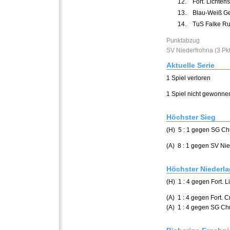
12.
Fort. Lichtenst
13.
Blau-Weiß Ger
14.
TuS Falke Ru
Punktabzug
SV Niederfrohna (3 Pkt.
Aktuelle Serie
1 Spiel verloren
1 Spiel nicht gewonne
Höchster Sieg
(H) 5 : 1 gegen SG Ch
(A) 8 : 1 gegen SV Ni
Höchster Niederl
(H) 1 : 4 gegen Fort. Li
(A) 1 : 4 gegen Fort. 
(A) 1 : 4 gegen SG Ch