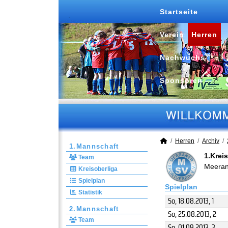
Startseite
Verein
Herren
Nachwuchs
Sponsoren
Herren
Archiv
1.Mannschaft
1.Krei
Team
Meeran
Kreisoberliga
Spielplan
Spielplan
Statistik
So, 18.08.2013
, 1
2.Mannschaft
So, 25.08.2013
, 2
Team
So, 01.09.2013
, 3