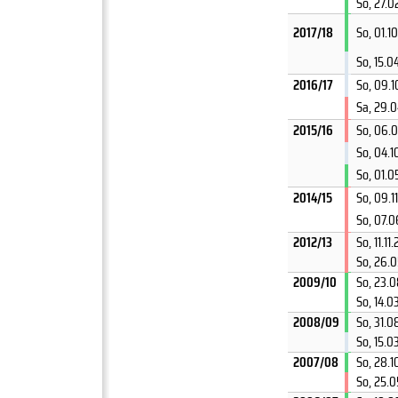
So, 27.0
2017/18
So, 01.1
So, 15.0
2016/17
So, 09.1
Sa, 29.0
2015/16
So, 06.
So, 04.1
So, 01.0
2014/15
So, 09.1
So, 07.0
2012/13
So, 11.11
So, 26.0
2009/10
So, 23.
So, 14.0
2008/09
So, 31.
So, 15.
2007/08
So, 28.1
So, 25.