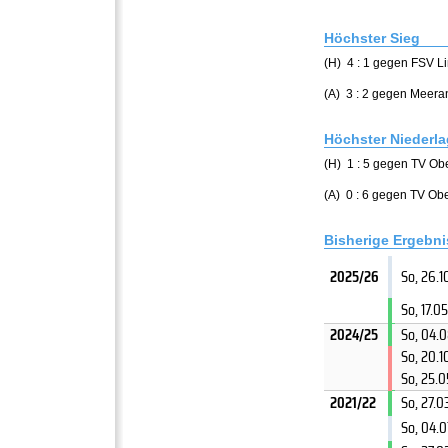
Höchster Sieg
(H) 4 : 1 gegen FSV Li
(A) 3 : 2 gegen Meeran
Höchster Niederl
(H) 1 : 5 gegen TV Ob
(A) 0 : 6 gegen TV Ob
Bisherige Ergebn
2025/26
So, 26.1
So, 17.0
2024/25
So, 04.
So, 20.1
So, 25.
2021/22
So, 27.0
So, 04.0