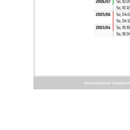
2006/07
So, 10.
So, 10.1
2005/06
So, 04.
So, 04.1
2003/04
So, 19.1
So, 18.
Besucherstatistik
Gästebuc