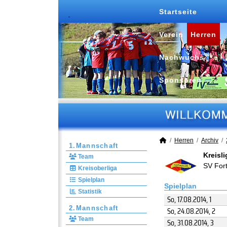
Startseite
Verein
Herren
Nachwuchs
Sponsoren
Herren
Archiv
1.Mannschaft
Kreisl
Team
SV For
Kreisoberliga
Spielplan
Spielplan
Statistik
So, 17.08.2014
, 1
2.Mannschaft
So, 24.08.2014
, 2
Team
So, 31.08.2014
, 3