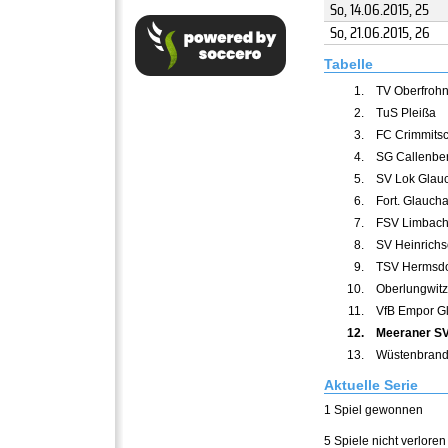
So, 14.06.2015
, 25
So, 21.06.2015
, 26
Tabelle
1.
TV Oberfroh
2.
TuS Pleißa
3.
FC Crimmits
4.
SG Callenbe
5.
SV Lok Glau
6.
Fort. Glauch
7.
FSV Limbach-
8.
SV Heinrichs
9.
TSV Hermsdo
10.
Oberlungwitz
11.
VfB Empor Gl
12.
Meeraner SV 
13.
Wüstenbrand
Aktuelle Serie
1 Spiel gewonnen
5 Spiele nicht verloren