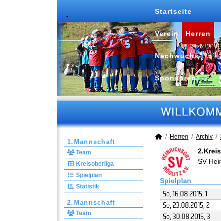
Startseite
Verein
Herren
Nachwuchs
Sponsoren
Herren
Archiv
1.Mannschaft
2.Krei
Team
SV Hein
Kreisoberliga
Spielplan
Spielplan
Statistik
So, 16.08.2015
, 1
So, 23.08.2015
, 2
2.Mannschaft
Team
So, 30.08.2015
, 3