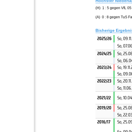
Höchster Niederl
(H) 1 : 5 gegen VfL 05 
(A) 0 : 8 gegen TuS F
Bisherige Ergebn
2025/26
So, 09.1
So, 07.0
2024/25
So, 25.0
So, 06.0
2023/24
So, 19.11
So, 09.0
2022/23
So, 20.1
So, 11.0
2021/22
So, 10.0
2019/20
So, 25.0
So, 22.0
2016/17
So, 25.0
So, 09.0