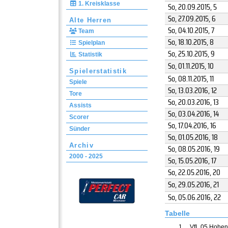
1. Kreisklasse
So, 20.09.2015
, 5
So, 27.09.2015
, 6
Alte Herren
So, 04.10.2015
, 7
Team
So, 18.10.2015
, 8
Spielplan
So, 25.10.2015
, 9
Statistik
So, 01.11.2015
, 10
Spielerstatistik
So, 08.11.2015
, 11
Spiele
So, 13.03.2016
, 12
Tore
So, 20.03.2016
, 13
Assists
So, 03.04.2016
, 14
Scorer
So, 17.04.2016
, 16
Sünder
So, 01.05.2016
, 18
Archiv
So, 08.05.2016
, 19
2000 - 2025
So, 15.05.2016
, 17
So, 22.05.2016
, 20
So, 29.05.2016
, 21
So, 05.06.2016
, 22
Tabelle
1.
VfL 05 Hohenst