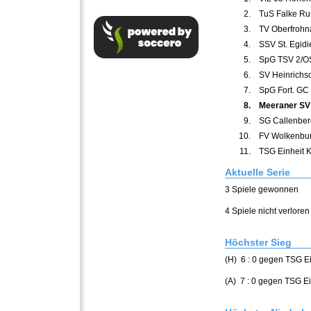
2.
TuS Falke Ru
3.
TV Oberfrohna
4.
SSV St. Egidi
5.
SpG TSV 2/O
6.
SV Heinrichsor
7.
SpG Fort. GC
8.
Meeraner SV I
9.
SG Callenberg
10.
FV Wolkenbur
11.
TSG Einheit K
Aktuelle Serie
3 Spiele gewonnen
4 Spiele nicht verloren
Höchster Sieg
(H) 6 : 0 gegen TSG Ei
(A) 7 : 0 gegen TSG Ei