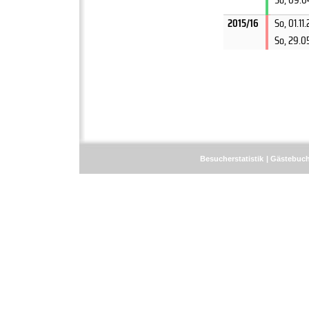
2015/16
So, 01.11
So, 29.0
Besucherstatistik
Gästebuc