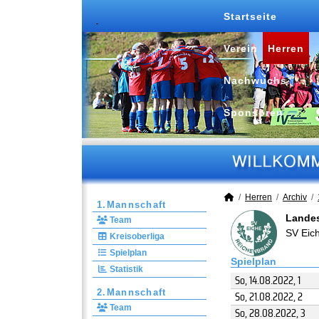
Startseite
Verein
Herren
Nachwuchs
Sponsoren
Herren
Archiv
1.Mannschaft
Landes
Team
SV Eic
Kreisoberliga
Spielplan
Spielplan
Statistik
So, 14.08.2022
, 1
2.Mannschaft
So, 21.08.2022
, 2
Team
So, 28.08.2022
, 3