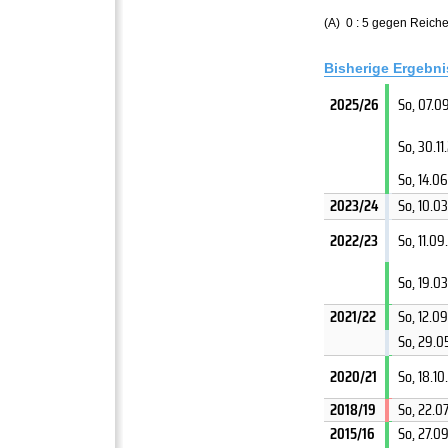
(A) 0 : 5 gegen Reic
Bisherige Ergebn
2025/26
So, 07.0
So, 30.1
So, 14.0
2023/24
So, 10.0
2022/23
So, 11.0
So, 19.0
2021/22
So, 12.0
So, 29.0
2020/21
So, 18.1
2018/19
So, 22.0
2015/16
So, 27.0