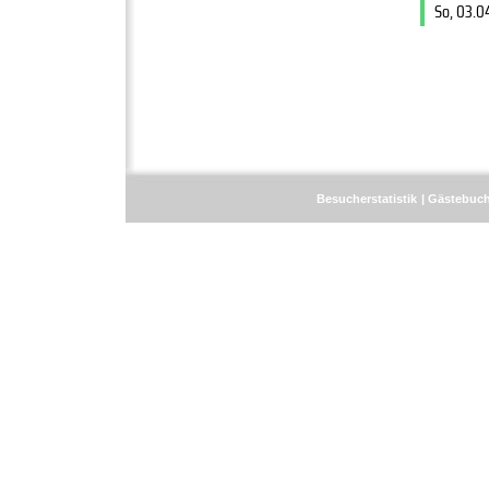
So, 03.0
Besucherstatistik
Gästebuc