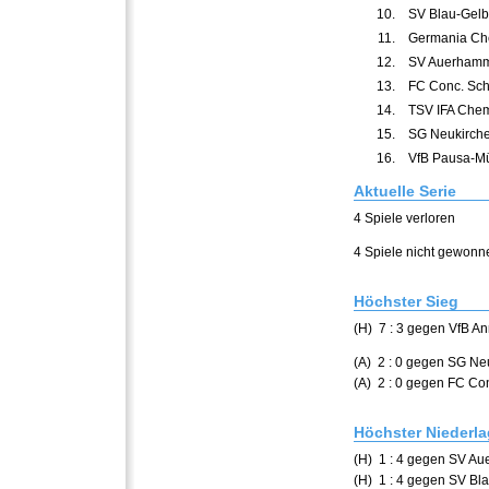
10.
SV Blau-Gelb
11.
Germania Ch
12.
SV Auerham
13.
FC Conc. Sc
14.
TSV IFA Chem
15.
SG Neukirche
16.
VfB Pausa-Müh
Aktuelle Serie
4 Spiele verloren
4 Spiele nicht gewonn
Höchster Sieg
(H) 7 : 3 gegen VfB A
(A) 2 : 0 gegen SG Ne
(A) 2 : 0 gegen FC C
Höchster Niederl
(H) 1 : 4 gegen SV A
(H) 1 : 4 gegen SV Bl