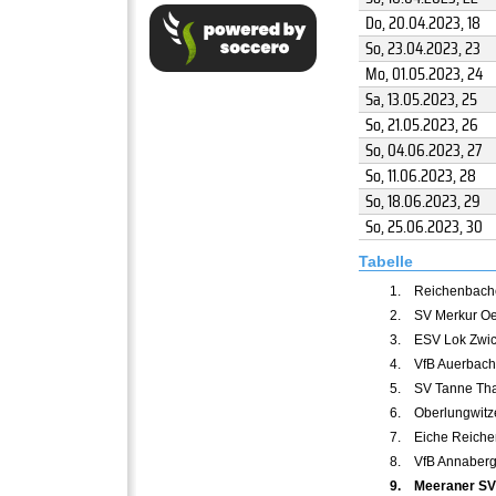
Do, 20.04.2023
, 18
So, 23.04.2023
, 23
Mo, 01.05.2023
, 24
Sa, 13.05.2023
, 25
So, 21.05.2023
, 26
So, 04.06.2023
, 27
So, 11.06.2023
, 28
So, 18.06.2023
, 29
So, 25.06.2023
, 30
Tabelle
1.
Reichenbach
2.
SV Merkur Oe
3.
ESV Lok Zwi
4.
VfB Auerbach 
5.
SV Tanne Th
6.
Oberlungwitz
7.
Eiche Reich
8.
VfB Annaberg
9.
Meeraner SV