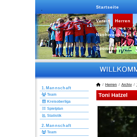
Startseite
Verein
Herren
Nachwuchs
Sponsoren
Herren
Archiv
1.Mannschaft
Toni Hatzel
Team
Kreisoberliga
Spielplan
Statistik
2.Mannschaft
Team