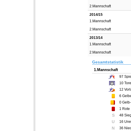
2.Mannschaft
2014/15
1.Mannschaft
2.Mannschaft
2013/14
1.Mannschaft
2.Mannschaft
Gesamtstatistik
1.Mannschaft
97
Spie
10
Tor
12
Vorl
6
Gelbe
0
Gelb-
1
Rote 
S
48 Sie
U
16 Une
N
36 Nie