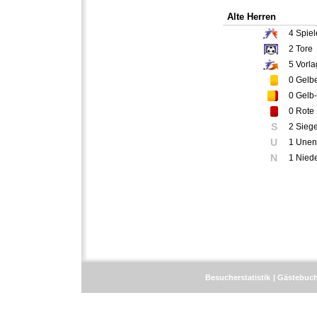
Alte Herren
4
Spiel
2
Tore
5
Vorla
0
Gelbe
0
Gelb-
0
Rote 
S
2 Sieg
U
1 Unen
N
1 Nied
Besucherstatistik
Gästebuc