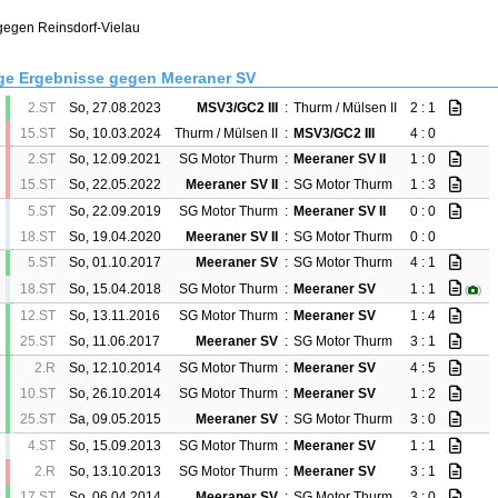
 gegen Reinsdorf-Vielau
ge Ergebnisse gegen Meeraner SV
2.ST
So, 27.08.2023
MSV3/GC2 III
:
Thurm / Mülsen II
2 : 1
15.ST
So, 10.03.2024
Thurm / Mülsen II
:
MSV3/GC2 III
4 : 0
2.ST
So, 12.09.2021
SG Motor Thurm
:
Meeraner SV II
1 : 0
15.ST
So, 22.05.2022
Meeraner SV II
:
SG Motor Thurm
1 : 3
5.ST
So, 22.09.2019
SG Motor Thurm
:
Meeraner SV II
0 : 0
18.ST
So, 19.04.2020
Meeraner SV II
:
SG Motor Thurm
0 : 0
5.ST
So, 01.10.2017
Meeraner SV
:
SG Motor Thurm
4 : 1
18.ST
So, 15.04.2018
SG Motor Thurm
:
Meeraner SV
1 : 1
(
)
12.ST
So, 13.11.2016
SG Motor Thurm
:
Meeraner SV
1 : 4
25.ST
So, 11.06.2017
Meeraner SV
:
SG Motor Thurm
3 : 1
2.R
So, 12.10.2014
SG Motor Thurm
:
Meeraner SV
4 : 5
10.ST
So, 26.10.2014
SG Motor Thurm
:
Meeraner SV
1 : 2
25.ST
Sa, 09.05.2015
Meeraner SV
:
SG Motor Thurm
3 : 0
4.ST
So, 15.09.2013
SG Motor Thurm
:
Meeraner SV
1 : 1
2.R
So, 13.10.2013
SG Motor Thurm
:
Meeraner SV
3 : 1
17.ST
So, 06.04.2014
Meeraner SV
:
SG Motor Thurm
3 : 0