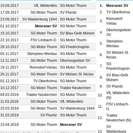
 10.09.2017
VfL Wildenfels
:
SG Motor Thurm
0 : 0
1.
Meeraner SV
2.
TV Oberfrohna
 17.09.2017
SG Motor Thurm
:
SV Planitz
1 : 0
Reinsdorf-
 23.09.2017
SV Waldenburg 1844
:
SG Motor Thurm
2 : 0
3.
Vielau
 01.10.2017
Meeraner SV
:
SG Motor Thurm
4 : 1
Oberlungwitzer
4.
 15.10.2017
SG Motor Thurm
:
SV Blau-Gelb Mülsen
3 : 0
SV
 22.10.2017
FSV Limbach-O.
:
SG Motor Thurm
1 : 2
Steinpleis-
5.
Werdau
 29.10.2017
SG Motor Thurm
:
SG Friedrichsgrün
0 : 2
SV Mülsen St.
 05.11.2017
Steinpleis-Werdau
:
SG Motor Thurm
4 : 3
6.
Niclas
 12.11.2017
SG Motor Thurm
:
Oberlungwitzer SV
2 : 2
SG
7.
 19.11.2017
Reinsdorf-Vielau
:
SG Motor Thurm
8 : 1
Friedrichsgrün
 26.11.2017
SG Motor Thurm
:
SV Mülsen St. Niclas
1 : 2
SV Blau-Gelb
8.
Mülsen
 02.12.2017
TV Oberfrohna
:
SG Motor Thurm
1 : 1
9.
SV Planitz
 10.12.2017
SG Motor Thurm
:
Traktor Neukirchen
3 : 3
VfL Wildenfels
 04.03.2018
Traktor Neukirchen
:
SG Motor Thurm
1 : 2
10.
(N)
 11.03.2018
SG Motor Thurm
:
VfL Wildenfels
0 : 2
FSV Limbach-
11.
 25.03.2018
SG Motor Thurm
:
SV Waldenburg 1844
2 : 2
O.
 31.03.2018
SV Planitz
:
SG Motor Thurm
3 : 0
Traktor
12.
Neukirchen (N)
 15.04.2018
SG Motor Thurm
:
Meeraner SV
1 : 1
SV
(
)
13.
Waldenburg