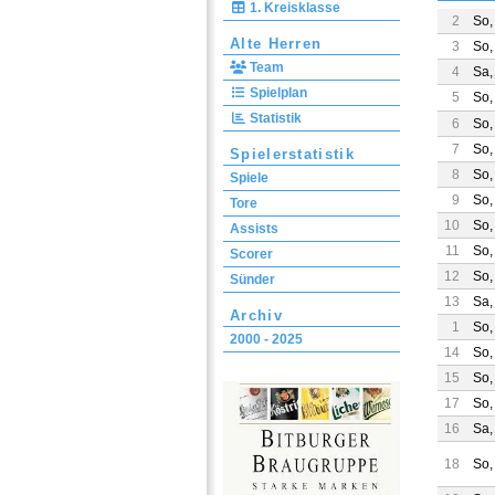
1. Kreisklasse
2
So,
Alte Herren
3
So,
Team
4
Sa,
Spielplan
5
So,
Statistik
6
So,
7
So,
Spielerstatistik
8
So,
Spiele
9
So,
Tore
10
So,
Assists
11
So,
Scorer
12
So,
Sünder
13
Sa,
Archiv
1
So,
2000 - 2025
14
So,
15
So,
17
So,
16
Sa,
18
So,