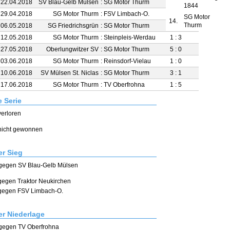
 22.04.2018
SV Blau-Gelb Mülsen
:
SG Motor Thurm
2 : 0
1844
 29.04.2018
SG Motor Thurm
:
FSV Limbach-O.
0 : 2
SG Motor
14.
Thurm
 06.05.2018
SG Friedrichsgrün
:
SG Motor Thurm
4 : 1
 12.05.2018
SG Motor Thurm
:
Steinpleis-Werdau
1 : 3
 27.05.2018
Oberlungwitzer SV
:
SG Motor Thurm
5 : 0
 03.06.2018
SG Motor Thurm
:
Reinsdorf-Vielau
1 : 0
 10.06.2018
SV Mülsen St. Niclas
:
SG Motor Thurm
3 : 1
 17.06.2018
SG Motor Thurm
:
TV Oberfrohna
1 : 5
e Serie
verloren
 nicht gewonnen
r Sieg
0 gegen SV Blau-Gelb Mülsen
 gegen Traktor Neukirchen
1 gegen FSV Limbach-O.
r Niederlage
 gegen TV Oberfrohna