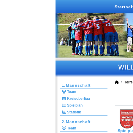
Startsei
Herre
1.Mannschaft
Team
Kreisoberliga
Spielplan
Statistik
2.Mannschaft
Team
Spielpl