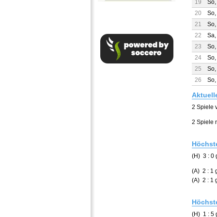
19
So,
20
So,
21
So,
22
Sa,
23
So,
24
So,
25
So,
26
So,
Aktuell
2 Spiele 
2 Spiele
Höchste
(H) 3 : 
(A) 2 : 1
(A) 2 : 
Höchste
(H) 1 : 5