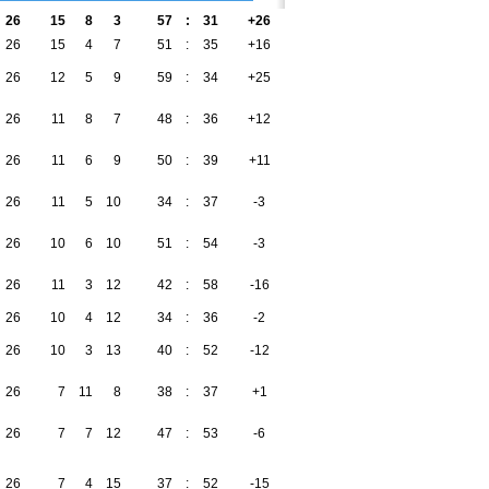
26
15
8
3
57
:
31
+26
53
26
15
4
7
51
:
35
+16
49
26
12
5
9
59
:
34
+25
41
26
11
8
7
48
:
36
+12
41
26
11
6
9
50
:
39
+11
39
26
11
5
10
34
:
37
-3
38
26
10
6
10
51
:
54
-3
36
26
11
3
12
42
:
58
-16
36
26
10
4
12
34
:
36
-2
34
26
10
3
13
40
:
52
-12
33
26
7
11
8
38
:
37
+1
32
26
7
7
12
47
:
53
-6
28
26
7
4
15
37
:
52
-15
25