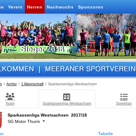
te
Verein
Herren
Nachwuchs
Sponsoren
n
Archiv
1.Mannschaft
Sparkassenliga Westsachsen
Team
Sparkassenliga Westsachsen
Spielplan
Sparkassenliga Westsachsen 2017/18
SG Motor Thurm
an
Tabelle