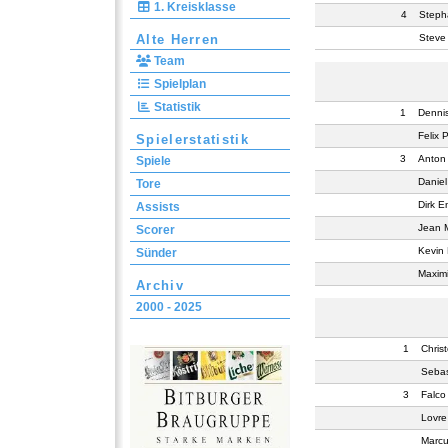
1. Kreisklasse
4
Steph
Alte Herren
Steve
Team
Spielplan
Statistik
1
Denni
Felix 
Spielerstatistik
3
Anton
Spiele
Daniel
Tore
Dirk E
Assists
Jean M
Scorer
Kevin 
Sünder
Maximi
Archiv
2000 - 2025
1
Chris
Sebas
3
Falco
Lovre
Marcu