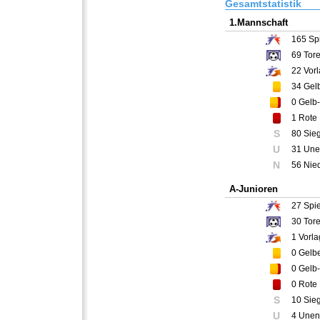
Gesamtstatistik
1.Mannschaft
165
Spi
69
Tor
22
Vorl
34
Gelb
0
Gelb-
1
Rote 
S
80 Sie
U
31 Une
N
56 Nie
A-Junioren
27
Spie
30
Tor
1
Vorla
0
Gelbe
0
Gelb-
0
Rote 
S
10 Sie
U
4 Unen