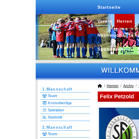
Startseite
Verein
Herren
Nachwuchs
Sponsoren
Herren
Archiv
1.Mannschaft
Felix Petzold
Team
Kreisoberliga
Spielplan
Statistik
2.Mannschaft
Team