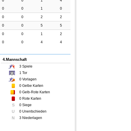
0
0
1
4
0
0
1
0
0
0
2
2
0
0
5
5
0
0
1
2
0
0
4
4
4.Mannschaft
3
Spiele
1
Tor
0
Vorlagen
0
Gelbe Karten
0
Gelb-Rote Karten
0
Rote Karten
S
0 Siege
U
0 Unentschieden
N
3 Niederlagen