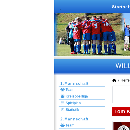
Startsei
Herre
1.Mannschaft
Team
Kreisoberliga
Spielplan
Statistik
Tom K
2.Mannschaft
Team