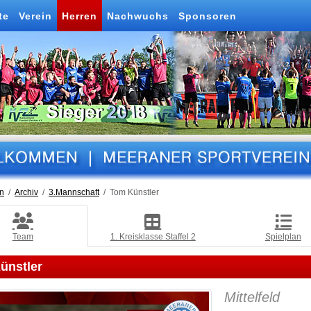
te
Verein
Herren
Nachwuchs
Sponsoren
n
Archiv
3.Mannschaft
Tom Künstler
Team
1. Kreisklasse Staffel 2
Spielplan
ünstler
Mittelfeld