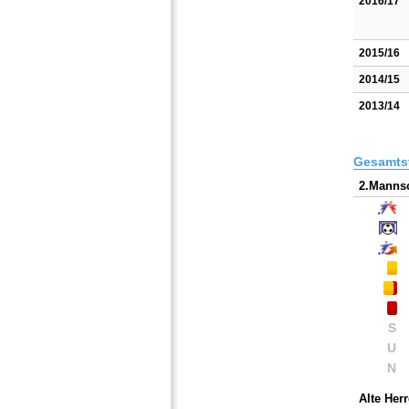
2016/17
2015/16
2014/15
2013/14
Gesamtst
2.Mannsc
S
U
N
Alte Her