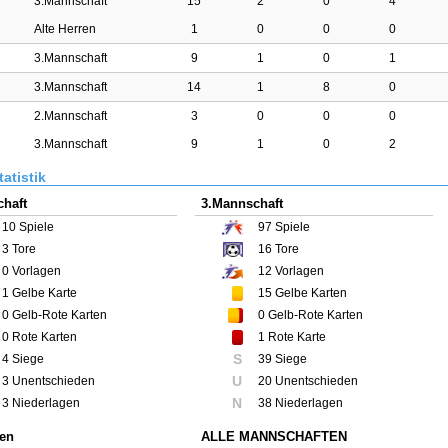
3.Mannschaft
15
2
0
4
Alte Herren
1
0
0
0
3.Mannschaft
9
1
0
1
3.Mannschaft
14
1
8
0
2.Mannschaft
3
0
0
0
3.Mannschaft
9
1
0
2
atistik
haft
3.Mannschaft
10
Spiele
97
Spiele
3
Tore
16
Tore
0
Vorlagen
12
Vorlagen
1
Gelbe Karte
15
Gelbe Karten
0
Gelb-Rote Karten
0
Gelb-Rote Karten
0
Rote Karten
1
Rote Karte
S
4 Siege
39 Siege
U
3 Unentschieden
20 Unentschieden
N
3 Niederlagen
38 Niederlagen
ren
ALLE MANNSCHAFTEN