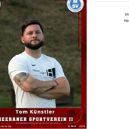
im
Her