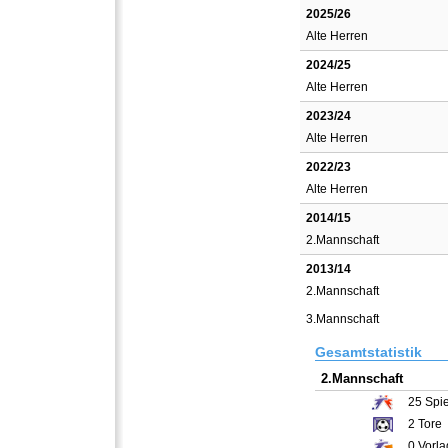
2025/26
Alte Herren
2024/25
Alte Herren
2023/24
Alte Herren
2022/23
Alte Herren
2014/15
2.Mannschaft
2013/14
2.Mannschaft
3.Mannschaft
Gesamtstatistik
2.Mannschaft
25
Spie
2
Tore
0
Vorla