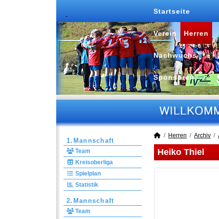
Startseite
Verein
Herren
Nachwuchs
Sponsoren
Herren
Archiv
1.Mannschaft
Heiko Thiel
Team
Kreisoberliga
Spielplan
Statistik
2.Mannschaft
Team