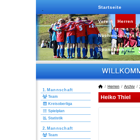
Startseite
Verein
Herren
Nachwuchs
Sponsoren
Herren
Archiv
1.Mannschaft
Heiko Thiel
Team
Kreisoberliga
Spielplan
Statistik
2.Mannschaft
Team