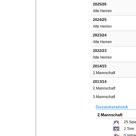
2025/26
Alte Herren
2024/25
Alte Herren
2023/24
Alte Herren
2022/23
Alte Herren
2014/15
2.Mannschaft
2013/14
2.Mannschaft
3.Mannschaft
Gesamtstatistik
2.Mannschaft
25
Spie
2
Tore
0
Vorla