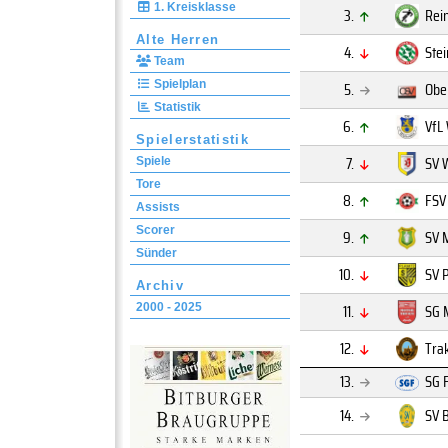
1. Kreisklasse
3.
Rei
Alte Herren
4.
Ste
Team
Spielplan
5.
Obe
Statistik
6.
VfL 
Spielerstatistik
7.
SV 
Spiele
Tore
8.
FSV
Assists
Scorer
9.
SV M
Sünder
10.
SV P
Archiv
11.
SG 
2000 - 2025
12.
Tra
13.
SG 
14.
SV 