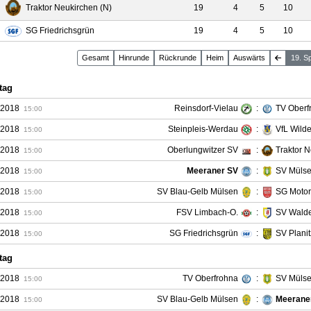
Traktor Neukirchen (N)
19
4
5
10
SG Friedrichsgrün
19
4
5
10
Gesamt
Hin
runde
Rück
runde
Heim
Auswärts
19. S
tag
.2018
Reinsdorf-Vielau
:
TV Oberf
15:00
.2018
Steinpleis-Werdau
:
VfL Wilde
15:00
.2018
Oberlungwitzer SV
:
Traktor 
15:00
.2018
Meeraner SV
:
SV Mülsen
15:00
.2018
SV Blau-Gelb Mülsen
:
SG Motor
15:00
.2018
FSV Limbach-O.
:
SV Wald
15:00
.2018
SG Friedrichsgrün
:
SV Planit
15:00
tag
.2018
TV Oberfrohna
:
SV Mülsen
15:00
.2018
SV Blau-Gelb Mülsen
:
Meerane
15:00