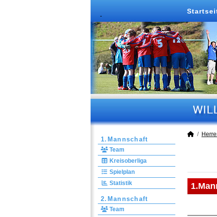
Startsei
Herre
1.Mannschaft
Team
Kreisoberliga
Spielplan
Statistik
1.Man
2.Mannschaft
Team