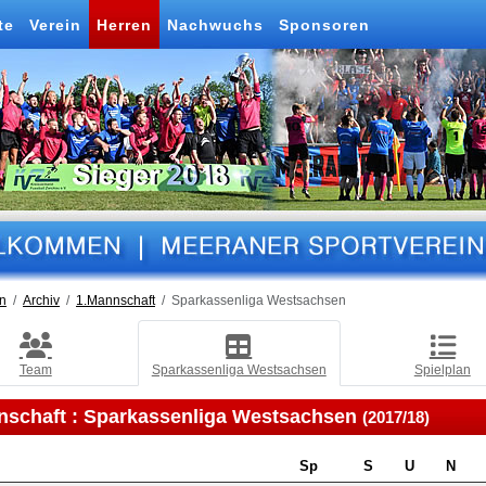
te
Verein
Herren
Nachwuchs
Sponsoren
n
Archiv
1.Mannschaft
Sparkassenliga Westsachsen
Team
Sparkassenliga Westsachsen
Spielplan
nschaft :
Sparkassenliga Westsachsen
(2017/18)
Sp
S
U
N