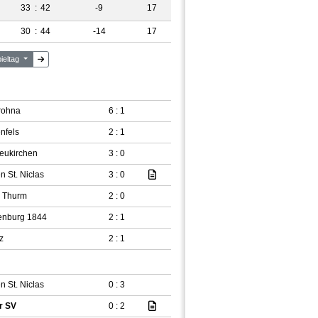
33
:
42
-9
17
30
:
44
-14
17
pieltag
rohna
6 : 1
nfels
2 : 1
Neukirchen
3 : 0
 St. Niclas
3 : 0
 Thurm
2 : 0
enburg 1844
2 : 1
z
2 : 1
 St. Niclas
0 : 3
r SV
0 : 2