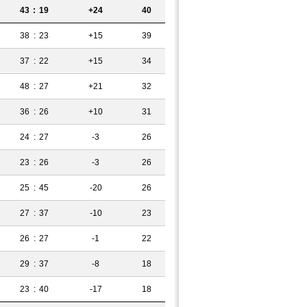
43
:
19
+24
40
38
:
23
+15
39
37
:
22
+15
34
48
:
27
+21
32
36
:
26
+10
31
24
:
27
-3
26
23
:
26
-3
26
25
:
45
-20
26
27
:
37
-10
23
26
:
27
-1
22
29
:
37
-8
18
23
:
40
-17
18