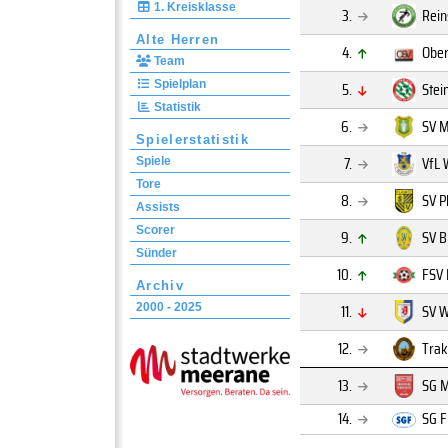
1. Kreisklasse
3.
Rein
Alte Herren
4.
Ober
Team
Spielplan
5.
Stei
Statistik
6.
SV M
Spielerstatistik
7.
VfL 
Spiele
Tore
8.
SV P
Assists
Scorer
9.
SV B
Sünder
10.
FSV 
Archiv
11.
SV W
2000 - 2025
12.
Trak
13.
SG 
14.
SG F