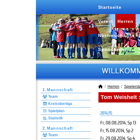
Startseite
Verein
Herren
Nachwuchs
Sponsoren
Herren
Spielersta
1.Mannschaft
Tom Weisheit :
Team
Kreisoberliga
Spielplan
2014/15
Statistik
Fr, 08.08.2014
, Sp 13
2.Mannschaft
Fr, 15.08.2014
, Sp 2
Team
Fr, 29.08.2014
, Sp 4