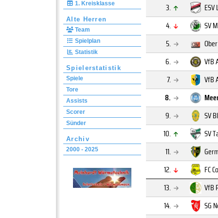
1. Kreisklasse
3.
ESV 
Alte Herren
4.
SV M
Team
Spielplan
5.
Ober
Statistik
6.
VfB 
Spielerstatistik
7.
VfB 
Spiele
Tore
8.
Meer
Assists
Scorer
9.
SV B
Sünder
10.
SV T
Archiv
11.
Germ
2000 - 2025
12.
FC C
13.
VfB 
14.
SG N