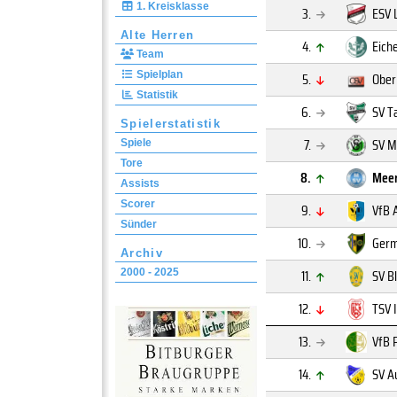
1. Kreisklasse
3.
ESV 
Alte Herren
4.
Eich
Team
Spielplan
5.
Ober
Statistik
6.
SV T
Spielerstatistik
7.
SV M
Spiele
Tore
8.
Meer
Assists
Scorer
9.
VfB 
Sünder
10.
Germ
Archiv
11.
SV B
2000 - 2025
12.
TSV 
13.
VfB 
14.
SV 