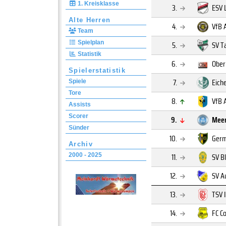
1. Kreisklasse
3.
ESV 
Alte Herren
4.
VfB 
Team
Spielplan
5.
SV T
Statistik
6.
Ober
Spielerstatistik
7.
Eich
Spiele
Tore
8.
VfB 
Assists
Scorer
9.
Meer
Sünder
10.
Germ
Archiv
11.
SV B
2000 - 2025
12.
SV 
13.
TSV 
14.
FC C