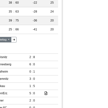
38
:
60
-22
25
35
:
63
-28
24
39
:
75
-36
20
25
:
66
-41
20
pieltag
lsnitz
2 : 8
hneeberg
6 : 0
alheim
0 : 1
emnitz
3 : 0
ckau
1 : 5
n/Erz.
5 : 0
mer
2 : 0
er FC
0 : 0