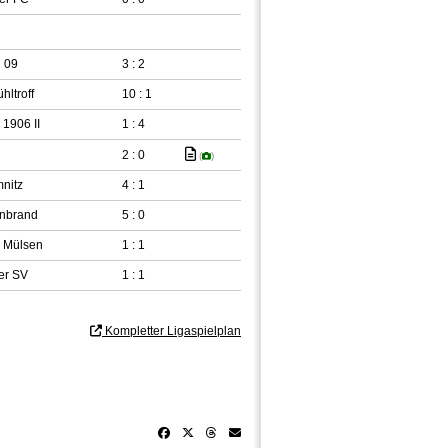
 09
3 : 2
ltroff
10 : 1
 1906 II
1 : 4
2 : 0
(
)
nitz
4 : 1
enbrand
5 : 0
 Mülsen
1 : 1
er SV
1 : 1
Kompletter Ligaspielplan