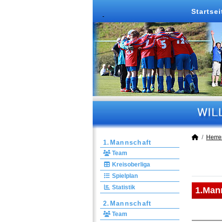
Startsei
Herre
1.Mannschaft
Team
Kreisoberliga
Spielplan
Statistik
1.Man
2.Mannschaft
Team