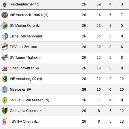
Reichenbacher FC
26
19
4
3
VfB Auerbach 1906 II (N)
26
14
5
7
SV Merkur Oelsnitz
26
13
8
5
Eiche Reichenbrand
26
14
3
9
ESV Lok Zwickau
26
12
8
6
SV Tanne Thalheim
26
12
6
8
Oberlungwitzer SV
26
12
5
9
VfB Annaberg 09 (N)
26
12
2
12
Meeraner SV
26
10
6
10
SV Blau-Gelb Mülsen (N)
26
7
10
9
Germania Chemnitz
26
8
6
12
TSV IFA Chemnitz
26
8
5
13