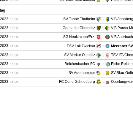
tag
.2023
SV Tanne Thalheim
:
VfB Annaberg
15:00
.2023
Germania Chemnitz
:
VfB Pausa-Müh
15:00
.2023
SG Neukirchen/Erz.
:
VfB Auerbach
15:00
.2023
ESV Lok Zwickau
:
Meeraner SV
15:00
.2023
SV Merkur Oelsnitz
:
TSV IFA Chem
15:00
.2023
Reichenbacher FC
:
Eiche Reich
15:00
.2023
SV Auerhammer
:
SV Blau-Gelb
15:00
.2023
FC Conc. Schneeberg
:
Oberlungwitz
15:00