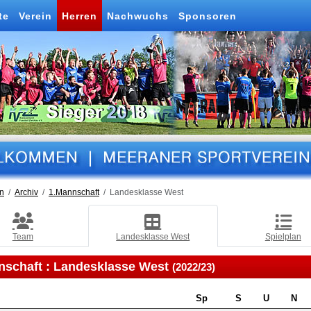
te
Verein
Herren
Nachwuchs
Sponsoren
n
Archiv
1.Mannschaft
Landesklasse West
Team
Landesklasse West
Spielplan
nschaft :
Landesklasse West
(2022/23)
Sp
S
U
N