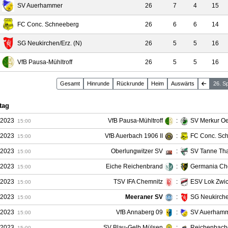
SV Auerhammer
26
7
4
15
FC Conc. Schneeberg
26
6
6
14
SG Neukirchen/Erz. (N)
26
5
5
16
VfB Pausa-Mühltroff
26
5
5
16
Gesamt
Hin
runde
Rück
runde
Heim
Auswärts
26. S
tag
.2023
VfB Pausa-Mühltroff
:
SV Merkur Oe
15:00
.2023
VfB Auerbach 1906 II
:
FC Conc. Sc
15:00
.2023
Oberlungwitzer SV
:
SV Tanne Th
15:00
.2023
Eiche Reichenbrand
:
Germania Ch
15:00
.2023
TSV IFA Chemnitz
:
ESV Lok Zwi
15:00
.2023
Meeraner SV
:
SG Neukirche
15:00
.2023
VfB Annaberg 09
:
SV Auerham
15:00
.2023
SV Blau-Gelb Mülsen
:
Reichenbach
15:00