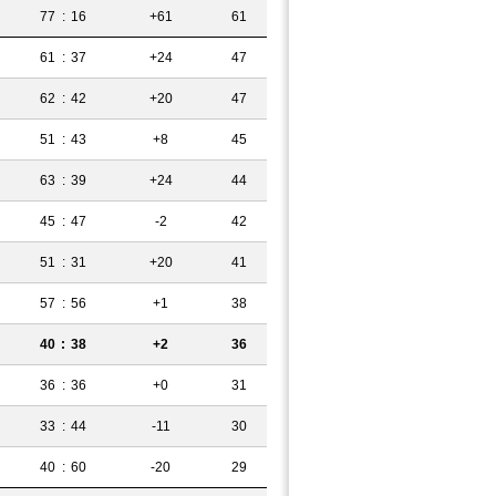
77
:
16
+61
61
61
:
37
+24
47
62
:
42
+20
47
51
:
43
+8
45
63
:
39
+24
44
45
:
47
-2
42
51
:
31
+20
41
57
:
56
+1
38
40
:
38
+2
36
36
:
36
+0
31
33
:
44
-11
30
40
:
60
-20
29