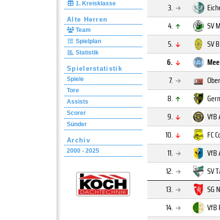
1. Kreisklasse
3.
Eich
Alte Herren
4.
SV M
Team
Spielplan
5.
SV B
Statistik
6.
Mee
Spielerstatistik
7.
Ober
Spiele
Tore
8.
Germ
Assists
Scorer
9.
VfB 
Sünder
10.
FC C
Archiv
11.
VfB 
2000 - 2025
12.
SV T
13.
SG N
14.
VfB 