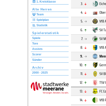
1. Kreisklasse
3.
Eich
Alte Herren
4.
Ober
Team
Spielplan
5.
VfB 
Statistik
6.
SV T
Spielerstatistik
7.
SV M
Spiele
Tore
8.
VfB 
Assists
Scorer
9.
Meer
Sünder
10.
Germ
Archiv
11.
SV B
2000 - 2025
12.
TSV 
13.
FC C
14.
VfB 