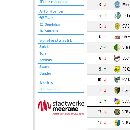
1. Kreisklasse
3.
Mee
Alte Herren
4.
Eich
Team
Spielplan
5.
SV B
Statistik
6.
Ober
Spielerstatistik
7.
VfB 
Spiele
Tore
8.
ESV 
Assists
Scorer
9.
FC C
Sünder
10.
SV T
Archiv
11.
Germ
2000 - 2025
12.
SV 
13.
VfB 
14.
VfB 