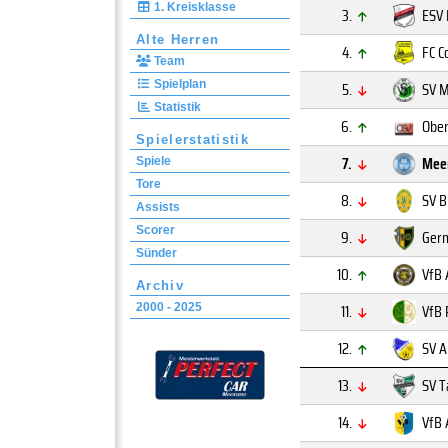
1. Kreisklasse
3.
ESV 
Alte Herren
4.
FC C
Team
Spielplan
5.
SV M
Statistik
6.
Ober
Spielerstatistik
7.
Mee
Spiele
Tore
8.
SV B
Assists
Scorer
9.
Germ
Sünder
10.
VfB 
Archiv
11.
VfB 
2000 - 2025
12.
SV 
13.
SV T
14.
VfB 